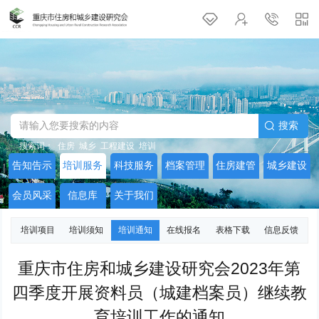
搜索
搜索词：
住房
城乡
工程建设
培训
告知告示
培训服务
科技服务
档案管理
住房建管
城乡建设
会员风采
信息库
关于我们
培训项目
培训须知
培训通知
在线报名
表格下载
信息反馈
重庆市住房和城乡建设研究会2023年第
四季度开展资料员（城建档案员）继续教
育培训工作的通知