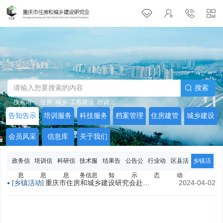
搜索
搜索词：
住房
城乡
工程建设
培训
告知告示
培训服务
科技服务
档案管理
住房建管
城乡建设
会员风采
信息库
关于我们
政务信
培训信
科研信
技术服
结果告
公告公
行业动
区县活
乡镇活
息
息
息
务信息
知
示
态
动
动
[乡镇活动]
重庆市住房和城乡建设研究会赴巴南区接龙镇荷花村考察调研座谈会纪要
2024-04-02